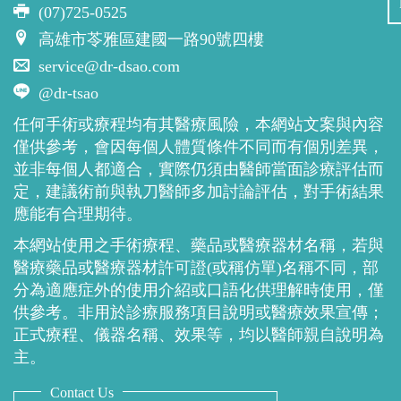
(07)725-0525
高雄市苓雅區建國一路90號四樓
service@dr-dsao.com
@dr-tsao
任何手術或療程均有其醫療風險，本網站文案與內容
僅供參考，會因每個人體質條件不同而有個別差異，
並非每個人都適合，實際仍須由醫師當面診療評估而
定，建議術前與執刀醫師多加討論評估，對手術結果
應能有合理期待。
本網站使用之手術療程、藥品或醫療器材名稱，若與
醫療藥品或醫療器材許可證(或稱仿單)名稱不同，部
分為適應症外的使用介紹或口語化供理解時使用，僅
供參考。非用於診療服務項目說明或醫療效果宣傳；
正式療程、儀器名稱、效果等，均以醫師親自說明為
主。
Contact Us