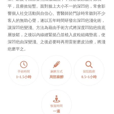
平，且療效短暫。面對臉上大小不一的深凹疤，常會影
響個人社交活動與自信心。曹醫師於門診時常聽到不少
客人的無助心聲，遂以五年時間研發出深凹疤淺化術，
讓深凹疤變淺。方法為藉由手術方式將深度凹陷疤痕底
層放鬆，之後以內線縫緊挺凸並植入皮粒組織墊底，使
深凹疤由深變淺。之後必要時再用雷射磨皮治療，將淺
疤磨平之。
手術時間
麻醉方式
留院觀察
1~1.5小時
局部麻醉
0.5~1小時
恢復時間
一週