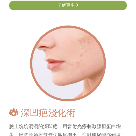
了解更多
深凹疤淺化術
臉上坑坑洞洞的深凹疤，用雷射光療刺激膠原蛋白增
生、磨皮等治療皆無法徹底撫平，注射玻尿酸亦難填