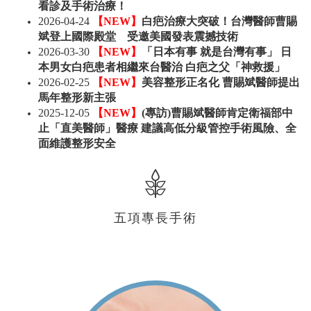
看診及手術治療！
2026-04-24
【NEW】
白疤治療大突破！台灣醫師曹賜
斌登上國際殿堂 受邀美國發表震撼技術
2026-03-30
【NEW】
「日本有事 就是台灣有事」 日
本男女白疤患者相繼來台醫治 白疤之父「神救援」
2026-02-25
【NEW】
美容整形正名化 曹賜斌醫師提出
馬年整形新主張
2025-12-05
【NEW】
(專訪)曹賜斌醫師肯定衛福部中
止「直美醫師」醫療 建議高低分級管控手術風險、全
面維護整形安全
五項專長手術