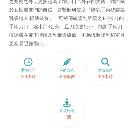
之案例之外，更多是為了增加自己外在的美觀，找回屬
於女性朋友們的自信。曹醫師研發之『隆乳手術矽膠義
乳袋植入 輔助裝置』，可將傳統隆乳所須之4~7公分的
手術刀口，縮小到3公分，且刀痕更細小，能將手術刀
痕隱藏在腋下摺痕及乳暈邊緣處，不易洩漏隆乳秘密且
更容易照顧傷口。
手術時間
麻醉方式
留院觀察
2~3小時
全身麻醉
3~5小時
恢復時間
一週