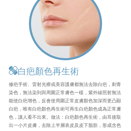
白疤顏色再生術
修疤手術、雷射光療或美容護膚都無法去除白疤，刺青
染色，無法染到與周圍正常膚色一樣，紫外線照射無法
能使白疤增色，反會使周圍正常皮膚顏色加深而更凸顯
白疤，唯有白疤顏色再生術可再生白疤顏色成為正常膚
色，讓人看不出來。做法：白疤顏色再生術，由耳後取
出一小片皮膚，去除上半層表皮及皮下脂肪，形成含色