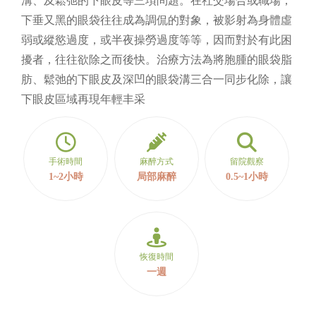
溝、及鬆弛的下眼皮等三項問題。在社交場合或職場，
下垂又黑的眼袋往往成為調侃的對象，被影射為身體虛
弱或縱慾過度，或半夜操勞過度等等，因而對於有此困
擾者，往往欲除之而後快。治療方法為將胞腫的眼袋脂
肪、鬆弛的下眼皮及深凹的眼袋溝三合一同步化除，讓
下眼皮區域再現年輕丰采
手術時間
麻醉方式
留院觀察
1~2小時
局部麻醉
0.5~1小時
恢復時間
一週