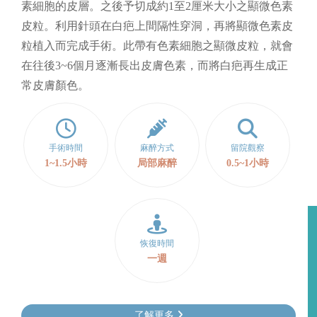
素細胞的皮層。之後予切成約1至2厘米大小之顯微色素
皮粒。利用針頭在白疤上間隔性穿洞，再將顯微色素皮
粒植入而完成手術。此帶有色素細胞之顯微皮粒，就會
在往後3~6個月逐漸長出皮膚色素，而將白疤再生成正
常皮膚顏色。
手術時間
麻醉方式
留院觀察
1~1.5小時
局部麻醉
0.5~1小時
恢復時間
一週
了解更多